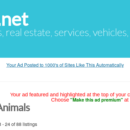
.net
s, real estate, services, vehicles
Your Ad Posted to 1000's of Sites Like This Automatically
Your ad featured and highlighted at the top of your c
"Make this ad premium"
Choose
at
Animals
 - 24 of 88 listings