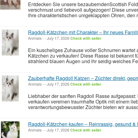
Entdecken Sie unsere bezauberndenScottish Fold
verschmust und liebevoll aufgezogen! Diese unve
ihre charakteristischen umgeklappten Ohren, den r
Ragdoll-Kätzchen mit Charakter – Ihr neues Famili
Animals
-
-
July 17, 2026
Check with seller
Ein kuscheliges Zuhause voller Schnurren wartet
Kätzchen zu verkaufen! Diese Rasse ist bekannt fü
strahlend blauen Augen und ihr seidig-weiches Fel
Zauberhafte Ragdoll Katzen – Züchter direkt, gepr
Animals
-
-
July 17, 2026
Check with seller
Liebhaber der sanften Ragdoll Rasse aufgepasst
verkaufen vereinen traumhafte Optik mit einem lie
verantwortungsbewusster Züchter bieten wir aussch
Ragdoll-Kätzchen kaufen – Reinrassig, gesund & li
Animals
-
-
July 17, 2026
Check with seller