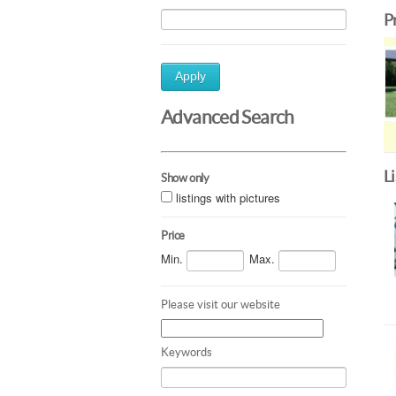
P
Apply
Advanced Search
L
Show only
listings with pictures
Price
Min.
Max.
Please visit our website
Keywords