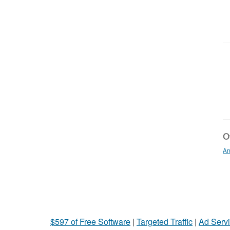
Ot
An
$597 of Free Software
|
Targeted Traffic
|
Ad Servi