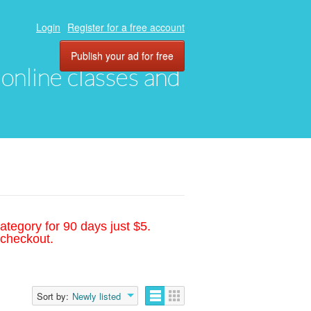
Login
Register for a free account
Publish your ad for free
, online classes and
ategory for 90 days just $5.
 checkout.
Sort by:
Newly listed