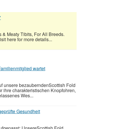
"
 & Meaty Tibits, For All Breeds.
t here for more details...
amilienmitglied wartet
auf unsere bezauberndenScottish Fold
r ihre charakteristischen Knopfohren,
gelassenes Wes...
 geprüfte Gesundheit
aufgepasst: UnsereScottish Fold