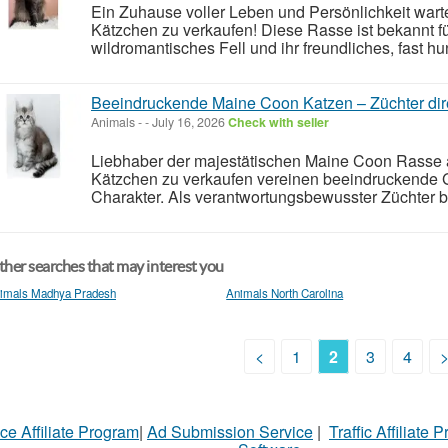
Ein Zuhause voller Leben und Persönlichkeit war
Kätzchen zu verkaufen! Diese Rasse ist bekannt fü
wildromantisches Fell und ihr freundliches, fast hu
Beeindruckende Maine Coon Katzen – Züchter dire
Animals
-
-
July 16, 2026
Check with seller
Liebhaber der majestätischen Maine Coon Rasse
Kätzchen zu verkaufen vereinen beeindruckende G
Charakter. Als verantwortungsbewusster Züchter bi
her searches that may interest you
imals Madhya Pradesh
Animals North Carolina
<
1
2
3
4
ce Affiliate Program
|
Ad Submission Service
|
Traffic Affiliate 