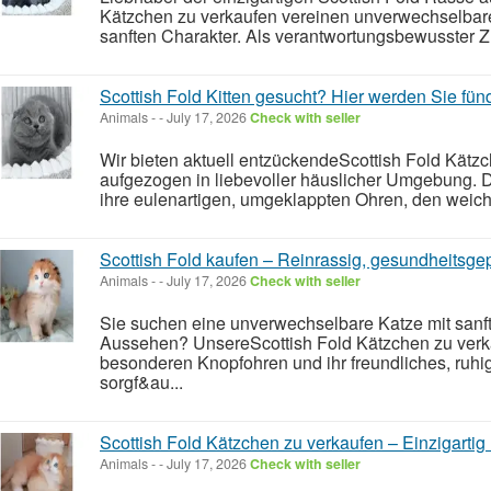
Kätzchen zu verkaufen vereinen unverwechselbar
sanften Charakter. Als verantwortungsbewusster Züc
Scottish Fold Kitten gesucht? Hier werden Sie fünd
Animals
-
-
July 17, 2026
Check with seller
Wir bieten aktuell entzückendeScottish Fold Kätz
aufgezogen in liebevoller häuslicher Umgebung. 
ihre eulenartigen, umgeklappten Ohren, den weich
Scottish Fold kaufen – Reinrassig, gesundheitsgepr
Animals
-
-
July 17, 2026
Check with seller
Sie suchen eine unverwechselbare Katze mit sanf
Aussehen? UnsereScottish Fold Kätzchen zu verk
besonderen Knopfohren und ihr freundliches, ruhi
sorgf&au...
Scottish Fold Kätzchen zu verkaufen – Einzigartig
Animals
-
-
July 17, 2026
Check with seller