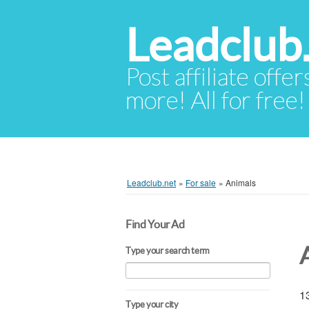
Leadclub
Post affiliate offer
more! All for free!
Leadclub.net
»
For sale
»
Animals
Find Your Ad
Type your search term
13
Type your city