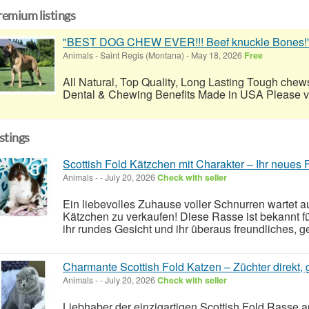
remium listings
"BEST DOG CHEW EVER!!! Beef knuckle Bones!
Animals
-
Saint Regis (Montana)
-
May 18, 2026
Free
All Natural, Top Quality, Long Lasting Tough chews
Dental & Chewing Benefits Made in USA Please visi
istings
Scottish Fold Kätzchen mit Charakter – Ihr neues F
Animals
-
-
July 20, 2026
Check with seller
Ein liebevolles Zuhause voller Schnurren wartet 
Kätzchen zu verkaufen! Diese Rasse ist bekannt fü
ihr rundes Gesicht und ihr überaus freundliches, 
Charmante Scottish Fold Katzen – Züchter direkt,
Animals
-
-
July 20, 2026
Check with seller
Liebhaber der einzigartigen Scottish Fold Rasse 