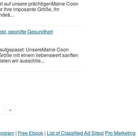
tet auf unsere prächtigenMaine Coon
r ihre imposante Größe, ihr
ndeä...
kt, geprüfte Gesundheit
 aufgepasst: UnsereMaine Coon
röße mit einem liebenswert sanften
eten wir ausschlie...
>
»
Program
|
Free Ebook
|
List of Classified Ad Sites
|
Pro Marketing