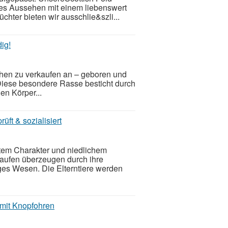
es Aussehen mit einem liebenswert
hter bieten wir ausschlie&szli...
ig!
chen zu verkaufen an – geboren und
Diese besondere Rasse besticht durch
en Körper...
üft & sozialisiert
tem Charakter und niedlichem
aufen überzeugen durch ihre
ges Wesen. Die Elterntiere werden
 mit Knopfohren