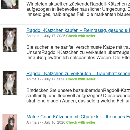
Wir bieten aktuell entzückendeRagdoll-Kätzchen 
aufgezogen in liebevoller häuslicher Umgebung. D
ihr seidiges, halblanges Fell, die markanten blaue
Ragdoll-Kätzchen kaufen – Reinrassig, gesund & li
Animals
-
-
July 17, 2026
Check with seller
Sie suchen eine sanfte, verschmuste Katze mit tr
UnsereRagdoll-Kätzchen zu verkaufen überzeugen
ihr außergewöhnlich entspanntes Wesen. Die Elter
Ragdoll-Kätzchen zu verkaufen – Traumhaft sch
Animals
-
-
July 17, 2026
Check with seller
Entdecken Sie unsere bezauberndenRagdoll-Kätz
sanftmütig und liebevoll aufgezogen! Diese wunde
strahlend blauen Augen, das seidig-weiche Fell un
Maine Coon Kätzchen mit Charakter – Ihr neues Fa
Animals
-
-
July 16, 2026
Check with seller