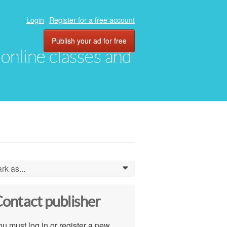
Login
Register for a free account
Publish your ad for free
, online classes and
rk as...
0
ontact publisher
u must log in or register a new