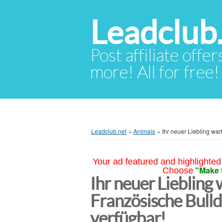
Leadclub
Post affiliate offer
more! All for free!
Leadclub.net
»
Animals
»
Ihr neuer Liebling war
Your ad featured and highlighted 
"Make 
Choose
Ihr neuer Liebling 
Französische Bulld
verfügbar!