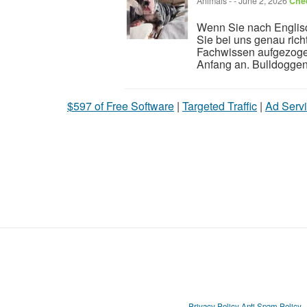
Animals
-
-
June 2, 2026
Chec
Wenn Sie nach Englis
Sie bei uns genau rich
Fachwissen aufgezoge
Anfang an. Bulldoggen 
$597 of Free Software
|
Targeted Traffic
|
Ad Servi
Privacy Policy
Anti Spam Policy