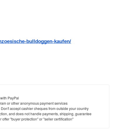
anzoesische-bulldoggen-kaufen/
 with PayPal
ram or other anonymous payment services
y. Don't accept cashier cheques from outside your country
saction, and does not handle payments, shipping, guarantee
offer "buyer protection" or "seller certification"