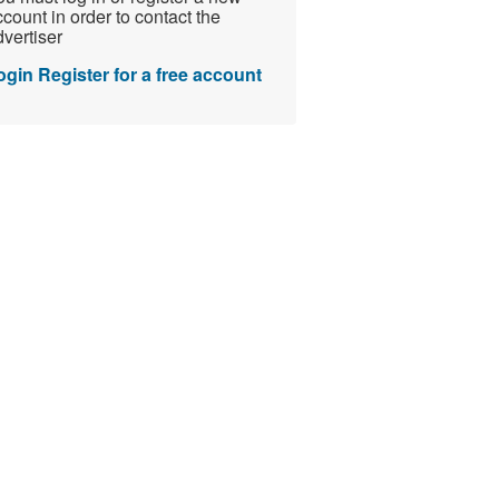
count in order to contact the
vertiser
ogin
Register for a free account