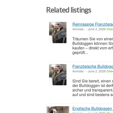
Related listings
Reinrassige Französis
Animals
-
-
June 2, 2026
Chec
Träumen Sie von einer
Bulldoggen können Sie
kaufen – direkt vom e
geprüft...
Französische Bulldogg
Animals
-
-
June 2, 2026
Chec
Sind Sie bereit, einen
der Bulldoggen ist de
sicher und transparen
auf und sind bestens so
Englische Bulldoggen 