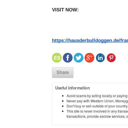
VISIT NOW:   
https://hausderbulldoggen.de/fr
Share
Useful information
Avoid scams by acting locally or paying
Never pay with Western Union, Moneyg
Don't buy or sell outside of your countr
This site is never involved in any tran
transactions, provide escrow services, or 