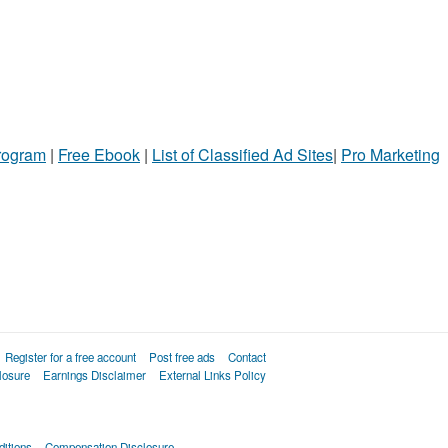
Program
|
Free Ebook
|
List of Classified Ad Sites
|
Pro Marketing
Register for a free account
Post free ads
Contact
losure
Earnings Disclaimer
External Links Policy
itions
Compensation Disclosure