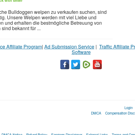
k with seller
che Bulldoggen welpen zu verkaufen suchen, sind
tig. Unsere Welpen werden mit viel Liebe und
n und erhalten die bestmögliche Betreuung von
sind bekannt für ...
ce Affiliate Program
|
Ad Submission Service
|
Traffic Affiliate 
Software
Login
DMCA
Compensation Disc
DMCA Notica
Refund Policy
Earnings Disclaimer
External Links
Terms and Cond