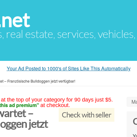
.net
s, real estate, services, vehicles
Your Ad Posted to 1000's of Sites Like This Automatically
tet – Französische Bulldoggen jetzt verfügbar!
at the top of your category for 90 days just $5.
Ma
this ad premium"
at checkout.
wartet –
Check with seller
C
oggen jetzt
Yo