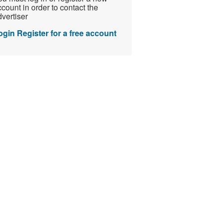
count in order to contact the
vertiser
ogin
Register for a free account