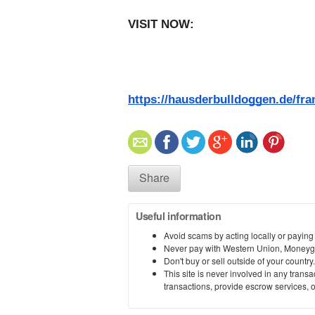
VISIT NOW:   
https://hausderbulldoggen.de/fr
Share
Useful information
Avoid scams by acting locally or paying
Never pay with Western Union, Moneyg
Don't buy or sell outside of your countr
This site is never involved in any tran
transactions, provide escrow services, or 