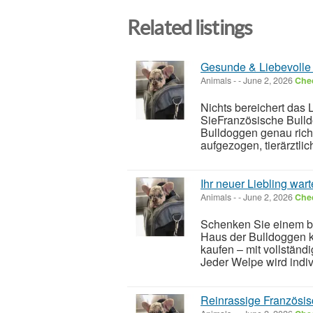
Related listings
Gesunde & Liebevolle 
Animals
-
-
June 2, 2026
Chec
Nichts bereichert das
SieFranzösische Bulld
Bulldoggen genau rich
aufgezogen, tierärztlich
Ihr neuer Liebling war
Animals
-
-
June 2, 2026
Chec
Schenken Sie einem b
Haus der Bulldoggen 
kaufen – mit vollstän
Jeder Welpe wird indivi
Reinrassige Französis