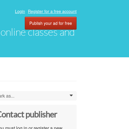
Login
Register for a free account
Publish your ad for free
, online classes and
rk as...
0
ontact publisher
u must log in or register a new