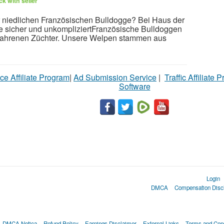
k with seller
 niedlichen Französischen Bulldogge? Bei Haus der
 sicher und unkompliziertFranzösische Bulldoggen
rfahrenen Züchter. Unsere Welpen stammen aus
ce Affiliate Program
|
Ad Submission Service
|
Traffic Affiliate 
Software
Login
DMCA
Compensation Disc
DMCA Notica
Refund Policy
Earnings Disclaimer
External Links
Terms and Cond