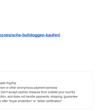
anzoesische-bulldoggen-kaufen/
 with PayPal
ram or other anonymous payment services
y. Don't accept cashier cheques from outside your country
saction, and does not handle payments, shipping, guarantee
offer "buyer protection" or "seller certification"