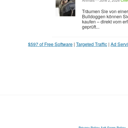
Animals
-
-
June 2, 2026
Chec
Träumen Sie von einer
Bulldoggen können Sie
kaufen – direkt vom e
geprüft...
$597 of Free Software
|
Targeted Traffic
|
Ad Servi
Privacy Policy
Anti Spam Policy