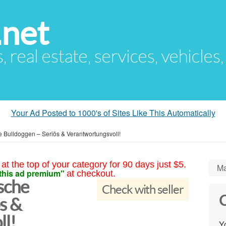
.net
s, real estate, services, vehicles
Your Ad Posted to 1000's of Sites Like This Automatically
 Bulldoggen – Seriös & Verantwortungsvoll!
at the top of your category for 90 days just $5.
Ma
this ad premium"
at checkout.
sche
Check with seller
C
s &
l!
Yo