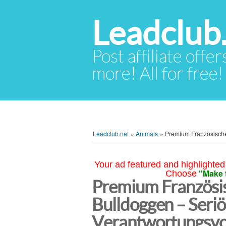
Leadclub
Post affiliate offer
more! All for free!
Leadclub.net
»
Animals
»
Premium Französische
Your ad featured and highlighted 
"Make 
Choose
Premium Französi
Bulldoggen – Seriö
Verantwortungsvol