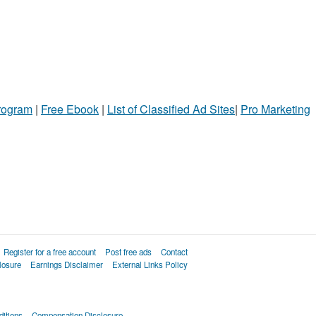
Program
|
Free Ebook
|
List of Classified Ad Sites
|
Pro Marketing
Register for a free account
Post free ads
Contact
losure
Earnings Disclaimer
External Links Policy
itions
Compensation Disclosure