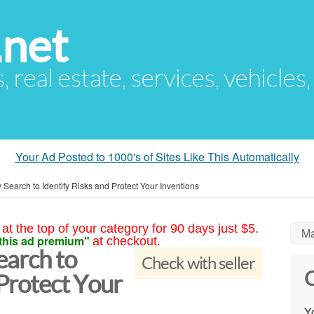
.net
s, real estate, services, vehicles
Your Ad Posted to 1000's of Sites Like This Automatically
ty Search to Identify Risks and Protect Your Inventions
at the top of your category for 90 days just $5.
Ma
this ad premium"
at checkout.
earch to
Check with seller
C
 Protect Your
Yo