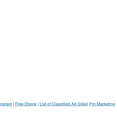
Program
|
Free Ebook
|
List of Classified Ad Sites
|
Pro Marketing