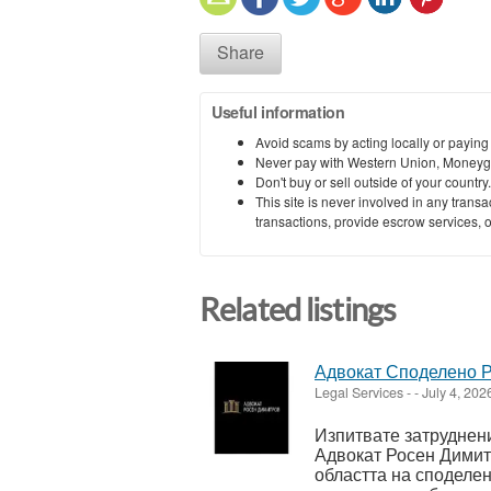
Share
Useful information
Avoid scams by acting locally or paying
Never pay with Western Union, Moneyg
Don't buy or sell outside of your countr
This site is never involved in any tran
transactions, provide escrow services, or 
Related listings
Адвокат Споделено Р
Legal Services
-
-
July 4, 202
Изпитвате затруднен
Адвокат Росен Димит
областта на споделе