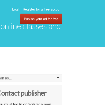
Login
Register for a free account
Publish your ad for free
, online classes and
rk as...
0
ontact publisher
u must log in or register a new