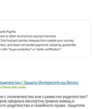
 with PayPal
ram or other anonymous payment services
y. Don't accept cashier cheques from outside your country
saction, and does not handle payments, shipping, guarantee
offer "buyer protection" or "seller certification"
одителство | Защита Интересите на Детето
6
Check with seller
ия с попечителство или съвместно родителство?
ров предлага експертна правна помощ в
ното родителство и семейното право. Защитете