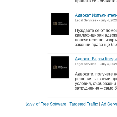
правата си - обадете
Адвокат Изпълнителн
Legal Services
-
-
July 4, 202
Нуждаете се от помо
квалифициран адвокат
попечителство, издр
законни права ще бъд
Адвокат Бързи Креди
Legal Services
-
-
July 4, 202
Адвокати, получете 
решения за заеми пр
условия, съобразени 
затруднения – само б
$597 of Free Software
|
Targeted Traffic
|
Ad Servi