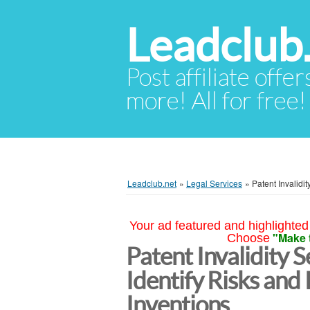
Leadclub
Post affiliate offer
more! All for free!
Leadclub.net
»
Legal Services
»
Patent Invalidi
Your ad featured and highlighted 
"Make 
Choose
Patent Invalidity S
Identify Risks and
Inventions