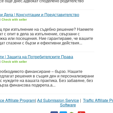
 се още днес.адвокат споделено родителство
и Дела | Консултации и Представителство
6
Check with seller
щ при изпълнение на съдебно решение? Наемете
 с опит в дела за изпълнение, свързани с
ъжка или посещения. Ние гарантираме, че вашите
ат спазени с бързи и ефективни действия...
ти | Защита на Потребителските Права
6
Check with seller
необходимото финансиране – бързо. Нашите
едлагат решения в същия ден и персонализирани
с нуждите на вашата практика. Без забавяне, без
ърза финансова подкрепа.а...
ce Affiliate Program
|
Ad Submission Service
|
Traffic Affiliate 
Software