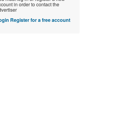
count in order to contact the
vertiser
ogin
Register for a free account