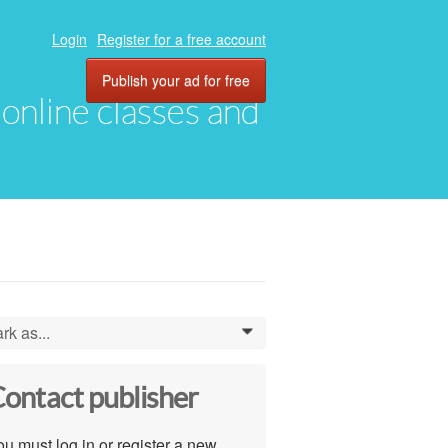
Login
Register for a free account
Publish your ad for free
, online classes and
rk as...
0
ontact publisher
u must log in or register a new