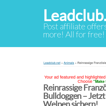
Leadclub
Post affiliate offer
more! All for free!
Leadclub.net
»
Animals
»
Reinrassige Französis
Your ad featured and highlighted 
"Make 
Choose
Reinrassige Franz
Bulldoggen – Jetzt
Welpen sichern!