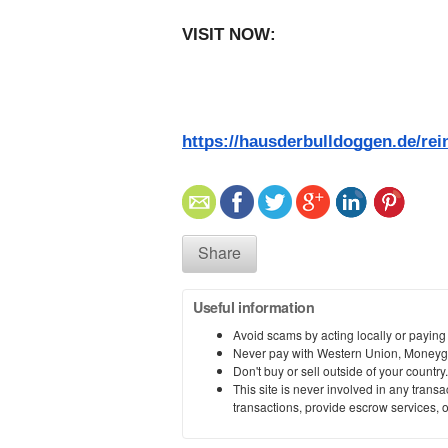
VISIT NOW:   
https://hausderbulldoggen.de/rei
Share
Useful information
Avoid scams by acting locally or paying
Never pay with Western Union, Moneyg
Don't buy or sell outside of your countr
This site is never involved in any tran
transactions, provide escrow services, or 