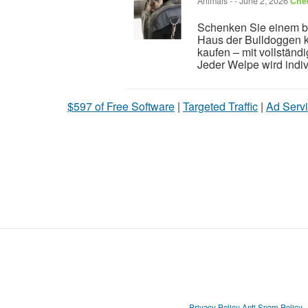
Animals
-
-
June 2, 2026
Chec
Schenken Sie einem b
Haus der Bulldoggen 
kaufen – mit vollstän
Jeder Welpe wird indivi
$597 of Free Software
|
Targeted Traffic
|
Ad Servi
Privacy Policy
Anti Spam Policy