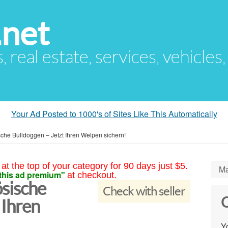
.net
s, real estate, services, vehicles
Your Ad Posted to 1000's of Sites Like This Automatically
che Bulldoggen – Jetzt Ihren Welpen sichern!
at the top of your category for 90 days just $5.
Ma
this ad premium"
at checkout.
ösische
Check with seller
C
 Ihren
Yo