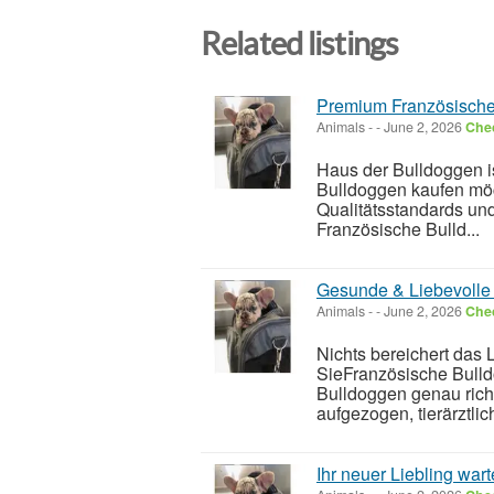
Related listings
Premium Französische 
Animals
-
-
June 2, 2026
Chec
Haus der Bulldoggen i
Bulldoggen kaufen möc
Qualitätsstandards un
Französische Bulld...
Gesunde & Liebevolle 
Animals
-
-
June 2, 2026
Chec
Nichts bereichert das
SieFranzösische Bulld
Bulldoggen genau rich
aufgezogen, tierärztlich
Ihr neuer Liebling war