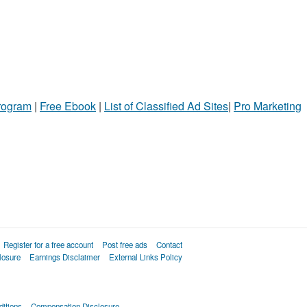
Program
|
Free Ebook
|
List of Classified Ad Sites
|
Pro Marketing
Register for a free account
Post free ads
Contact
losure
Earnings Disclaimer
External Links Policy
itions
Compensation Disclosure