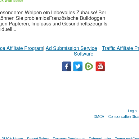
k with seller
esonderen Welpen ein liebevolles Zuhause! Bei
können Sie problemlosFranzösische Bulldoggen
digen Papieren, Impfpass und Gesundheitszeugnis.
duell...
ce Affiliate Program
|
Ad Submission Service
|
Traffic Affiliate 
Software
Login
DMCA
Compensation Disc
DMCA Notica
Refund Policy
Earnings Disclaimer
External Links
Terms and Cond