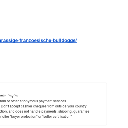
nrassige-franzoesische-bulldogge/
 with PayPal
ram or other anonymous payment services
y. Don't accept cashier cheques from outside your country
saction, and does not handle payments, shipping, guarantee
offer "buyer protection" or "seller certification"