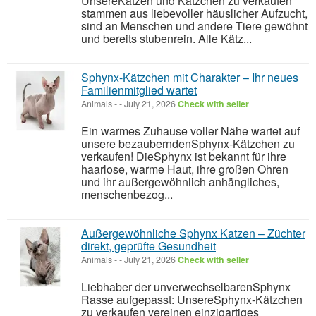
UnsereKatzen und Kätzchen zu verkaufen
stammen aus liebevoller häuslicher Aufzucht,
sind an Menschen und andere Tiere gewöhnt
und bereits stubenrein. Alle Kätz...
Sphynx-Kätzchen mit Charakter – Ihr neues
Familienmitglied wartet
Animals
-
-
July 21, 2026
Check with seller
Ein warmes Zuhause voller Nähe wartet auf
unsere bezauberndenSphynx-Kätzchen zu
verkaufen! DieSphynx ist bekannt für ihre
haarlose, warme Haut, ihre großen Ohren
und ihr außergewöhnlich anhängliches,
menschenbezog...
Außergewöhnliche Sphynx Katzen – Züchter
direkt, geprüfte Gesundheit
Animals
-
-
July 21, 2026
Check with seller
Liebhaber der unverwechselbarenSphynx
Rasse aufgepasst: UnsereSphynx-Kätzchen
zu verkaufen vereinen einzigartiges