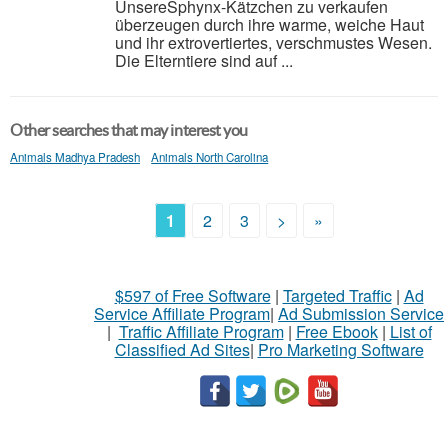
UnsereSphynx-Kätzchen zu verkaufen
überzeugen durch ihre warme, weiche Haut
und ihr extrovertiertes, verschmustes Wesen.
Die Elterntiere sind auf ...
Other searches that may interest you
Animals Madhya Pradesh
Animals North Carolina
1
2
3
>
»
$597 of Free Software
|
Targeted Traffic
|
Ad
Service Affiliate Program
|
Ad Submission Service
|
Traffic Affiliate Program
|
Free Ebook
|
List of
Classified Ad Sites
|
Pro Marketing Software