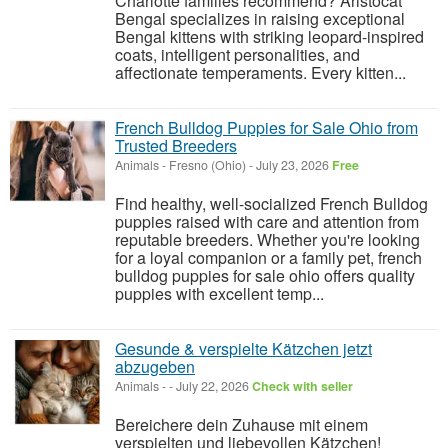
Charlotte families recommend? Aristocat
Bengal specializes in raising exceptional
Bengal kittens with striking leopard-inspired
coats, intelligent personalities, and
affectionate temperaments. Every kitten...
French Bulldog Puppies for Sale Ohio from
Trusted Breeders
Animals
-
Fresno (Ohio)
-
July 23, 2026
Free
Find healthy, well-socialized French Bulldog
puppies raised with care and attention from
reputable breeders. Whether you're looking
for a loyal companion or a family pet, french
bulldog puppies for sale ohio offers quality
puppies with excellent temp...
Gesunde & verspielte Kätzchen jetzt
abzugeben
Animals
-
-
July 22, 2026
Check with seller
Bereichere dein Zuhause mit einem
verspielten und liebevollen Kätzchen!