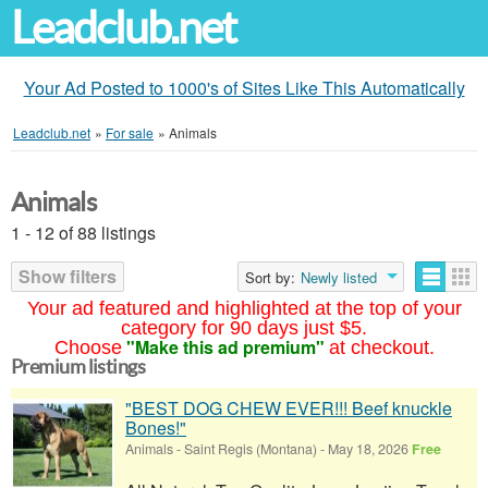
Leadclub.net
Your Ad Posted to 1000's of Sites Like This Automatically
Leadclub.net
»
For sale
»
Animals
Animals
1 - 12 of 88 listings
Show filters
Sort by:
Newly listed
Your ad featured and highlighted at the top of your
category for 90 days just $5.
"Make this ad premium"
Choose
at checkout.
Premium listings
"BEST DOG CHEW EVER!!! Beef knuckle
Bones!"
Animals
-
Saint Regis (Montana)
-
May 18, 2026
Free