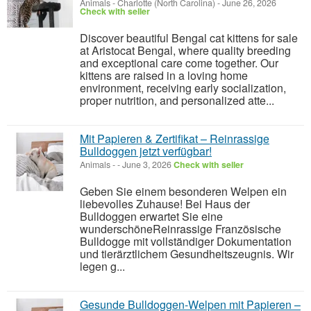
Animals
-
Charlotte (North Carolina)
-
June 26, 2026
Check with seller
Discover beautiful Bengal cat kittens for sale
at Aristocat Bengal, where quality breeding
and exceptional care come together. Our
kittens are raised in a loving home
environment, receiving early socialization,
proper nutrition, and personalized atte...
Mit Papieren & Zertifikat – Reinrassige
Bulldoggen jetzt verfügbar!
Animals
-
-
June 3, 2026
Check with seller
Geben Sie einem besonderen Welpen ein
liebevolles Zuhause! Bei Haus der
Bulldoggen erwartet Sie eine
wunderschöneReinrassige Französische
Bulldogge mit vollständiger Dokumentation
und tierärztlichem Gesundheitszeugnis. Wir
legen g...
Gesunde Bulldoggen-Welpen mit Papieren –