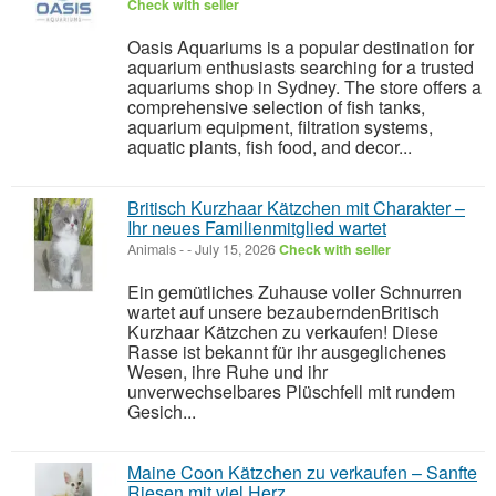
Check with seller
Oasis Aquariums is a popular destination for
aquarium enthusiasts searching for a trusted
aquariums shop in Sydney. The store offers a
comprehensive selection of fish tanks,
aquarium equipment, filtration systems,
aquatic plants, fish food, and decor...
Britisch Kurzhaar Kätzchen mit Charakter –
Ihr neues Familienmitglied wartet
Animals
-
-
July 15, 2026
Check with seller
Ein gemütliches Zuhause voller Schnurren
wartet auf unsere bezauberndenBritisch
Kurzhaar Kätzchen zu verkaufen! Diese
Rasse ist bekannt für ihr ausgeglichenes
Wesen, ihre Ruhe und ihr
unverwechselbares Plüschfell mit rundem
Gesich...
Maine Coon Kätzchen zu verkaufen – Sanfte
Riesen mit viel Herz