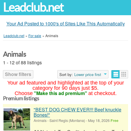
Leadclub.net
Your Ad Posted to 1000's of Sites Like This Automatically
Leadclub.net
»
For sale
»
Animals
Animals
1 - 12 of 88 listings
Show filters
Sort by:
Lower price first
Your ad featured and highlighted at the top of your
category for 90 days just $5.
"Make this ad premium"
Choose
at checkout.
Premium listings
"BEST DOG CHEW EVER!!! Beef knuckle
Bones!"
Animals
-
Saint Regis (Montana)
-
May 18, 2026
Free