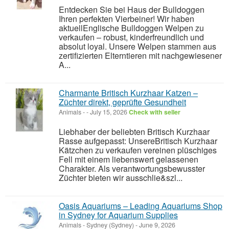
Entdecken Sie bei Haus der Bulldoggen
Ihren perfekten Vierbeiner! Wir haben
aktuellEnglische Bulldoggen Welpen zu
verkaufen – robust, kinderfreundlich und
absolut loyal. Unsere Welpen stammen aus
zertifizierten Elterntieren mit nachgewiesener
A...
Charmante Britisch Kurzhaar Katzen –
Züchter direkt, geprüfte Gesundheit
Animals
-
-
July 15, 2026
Check with seller
Liebhaber der beliebten Britisch Kurzhaar
Rasse aufgepasst: UnsereBritisch Kurzhaar
Kätzchen zu verkaufen vereinen plüschiges
Fell mit einem liebenswert gelassenen
Charakter. Als verantwortungsbewusster
Züchter bieten wir ausschlie&szl...
Oasis Aquariums – Leading Aquariums Shop
in Sydney for Aquarium Supplies
Animals
-
Sydney (Sydney)
-
June 9, 2026