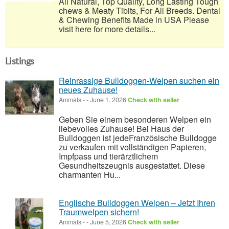
All Natural, Top Quality, Long Lasting Tough
chews & Meaty Tibits, For All Breeds. Dental
& Chewing Benefits Made in USA Please
visit here for more details...
Listings
Reinrassige Bulldoggen-Welpen suchen ein
neues Zuhause!
Animals
-
-
June 1, 2026
Check with seller
Geben Sie einem besonderen Welpen ein
liebevolles Zuhause! Bei Haus der
Bulldoggen ist jedeFranzösische Bulldogge
zu verkaufen mit vollständigen Papieren,
Impfpass und tierärztlichem
Gesundheitszeugnis ausgestattet. Diese
charmanten Hu...
Englische Bulldoggen Welpen – Jetzt Ihren
Traumwelpen sichern!
Animals
-
-
June 5, 2026
Check with seller