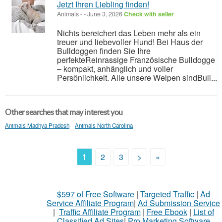
Jetzt Ihren Liebling finden!
Animals
-
-
June 3, 2026
Check with seller
Nichts bereichert das Leben mehr als ein
treuer und liebevoller Hund! Bei Haus der
Bulldoggen finden Sie Ihre
perfekteReinrassige Französische Bulldogge
– kompakt, anhänglich und voller
Persönlichkeit. Alle unsere Welpen sindBull...
Other searches that may interest you
Animals Madhya Pradesh
Animals North Carolina
1
2
3
>
»
$597 of Free Software
|
Targeted Traffic
|
Ad
Service Affiliate Program
|
Ad Submission Service
|
Traffic Affiliate Program
|
Free Ebook
|
List of
Classified Ad Sites
|
Pro Marketing Software